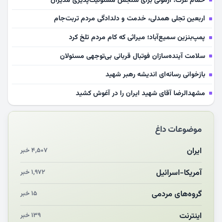
حمام عزت؛ آزمونی برای سنجش مسئولیت‌پذیری مدیران
اربعین تجلی همدلی، خدمت و دلدادگی مردم تربت‌جام
پمپ‌بنزین سمیع‌آباد؛ میراثی که کام مردم تلخ کرد
سلامت آینده‌سازان فوتبال قربانی بی‌توجهی مسئولان
بازخوانی رسانه‌ای اندیشه رهبر شهید
مشهدالرضا آقای شهید ایران را در آغوش کشید
مکن ای صبح طلوع
موضوعات داغ
چرایی «استقبال از آقای ایران»
انقلاب مردمی و مردم انقلابی
ایران
۴,۵۰۷ خبر
مرگ خاموش زیست‌محیطی در منطقه تربت‌جام
آمریکا-اسرائیل
۱,۹۷۲ خبر
چو‌ن‌وچرا در «علی‌الاصول» یا انتظار برای تحقق شروط
گروه‌های مردمی
۱۵ خبر
اینترنت
۱۳۹ خبر