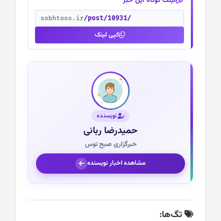
لینک کوتاه این خبر
sobhtoos.ir
/post/10931/
کپی لینک
نویسنده
حمیدرضا ربانی
خبرگزاری صبح توس
مشاهده اخبار نویسنده
تگ‌ها: