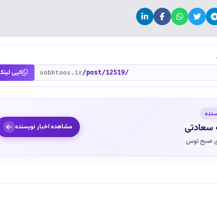
کپی لینک
sobhtoos.ir
/post/12519/
سنده
 سعادتی
مشاهده اخبار نویسنده
ی صبح توس