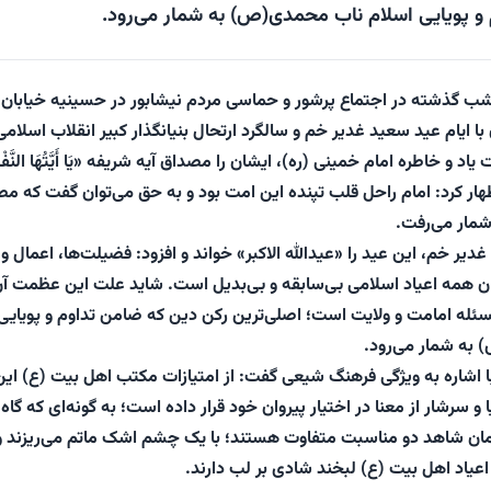
و پویایی اسلام ناب محمدی(ص) به شمار می‌رود.
 گذشته در اجتماع پرشور و حماسی مردم نیشابور در حسینیه خیابان 
ا ایام عید سعید غدیر خم و سالگرد ارتحال بنیانگذار کبیر انقلاب اسلامی
یاد و خاطره امام خمینی (ره)، ایشان را مصداق آیه شریفه «یَا أَیَّتُهَا النَّف
 و اظهار کرد: امام راحل قلب تپنده این امت بود و به حق می‌توان گفت که م
مار می‌رفت.
دیر خم، این عید را «عیدالله الاکبر» خواند و افزود: فضیلت‌ها، اعمال و
ان همه اعیاد اسلامی بی‌سابقه و بی‌بدیل است. شاید علت این عظمت آ
سئله امامت و ولایت است؛ اصلی‌ترین رکن دین که ضامن تداوم و پویایی
به شمار می‌رود.
 اشاره به ویژگی فرهنگ شیعی گفت: از امتیازات مکتب اهل بیت (ع) این
و سرشار از معنا در اختیار پیروان خود قرار داده است؛ به گونه‌ای که گاه 
 شاهد دو مناسبت متفاوت هستند؛ با یک چشم اشک ماتم می‌ریزند و 
یاد اهل بیت (ع) لبخند شادی بر لب دارند.