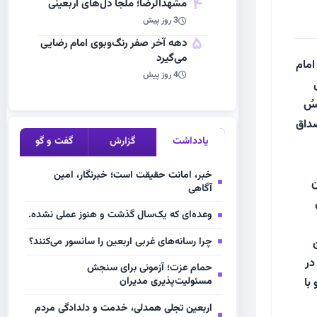
4
مشهد‌الرضا؛ ملجأ دل‌های اربعینی
3 روز پیش
5
دهه آخر صفر رنگ‌وبوی امام رضایی
می‌گیرد
امام
4 روز پیش
ْسُ
صداق
یادداشت
گزارش
گفت و گو
خبر، امانت حقیقت است؛ خبرنگار، امین
ن
آگاهی
وعده‌ای که یک‌سال گذشت و هنوز عملی نشده.
چرا رسانه‌های غربی اربعین را سانسور می‌کنند؟
در
حمام عزت؛ آزمونی برای سنجش
مسئولیت‌پذیری مدیران
با
اربعین تجلی همدلی، خدمت و دلدادگی مردم