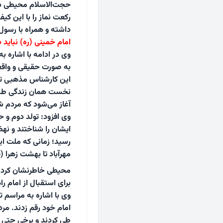
حجت‌الاسلام محیطی درب
رکعت نماز را با این ک
داشته و همراه با رسول
امام خمینی (ره) نباید
وی در ادامه با اشاره ب
به صورت حقیقی و واقعی
این کارشناس مذهبی توض
نخست همان زندگی طبیعی 
آغاز می‌شود که مردم شخ
رسید؛ زمانی که ملت ایر
مهرآباد تا بهشت زهرا (س
محیطی خاطرنشان کرد: م
برای استقبال از امام ر
وی با اشاره به مراسم ت
امام خود رقم زدند. مرد
طی کردند و برخی حتی کف