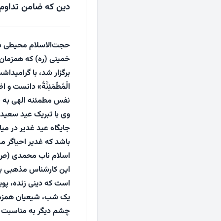
دین که ضامن تداوم 
حجت‌الاسلام محیطی شب
خمینی (ره) که همزمان ب
برگزار شد، با گرامیداشت 
الْمُطْمَئِنَّةُ» دانست
نفس مطمئنه الهی به ش
وی با تبریک عید سعید غ
جایگاه عید غدیر در می
باشد که غدیر احیاگر م
اسلام ناب محمدی (ص) 
این کارشناس مذهبی با
است که دینی زنده، پویا 
یک شب، شیعیان همزمان
چشم دیگر به مناسبت اع