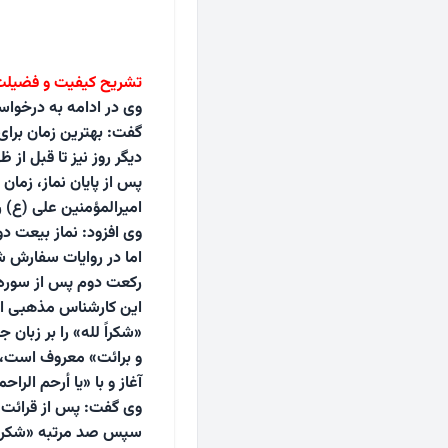
تشریح کیفیت و فضیلت 
وی در ادامه به درخواس
گفت: بهترین زمان برای
دیگر روز نیز تا قبل از
پس از پایان نماز، زمان
امیرالمؤمنین علی (ع) 
وی افزود: نماز بیعت دو
اما در روایات سفارش ش
رکعت دوم پس از سوره 
این کارشناس مذهبی ادا
«شکراً لله» را بر زبان
و برائت» معروف است، ق
آغاز و با «یا أرحم الراح
وی گفت: پس از قرائت د
سپس صد مرتبه «شکراً ل