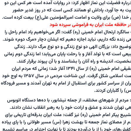
اره فضیلت این نماز اظهار کرد: در روایات آمده است هر کس این دو
یفیت به جا آورد، پاداش او همانند کسی است که در روز غدیر حضور
 خدا (ص) برای ولایت و امامت امیرالمؤمنین علی(ع) بیعت کرده است.
 در حافظه ملت ایران به فراموشی سپرده شود
ه سالگرد ارتحال امام خمینی (ره) گفت: اگر می‌خواهیم یاد امام راحل را
 زنده نگه داریم، نباید اجازه دهیم که ایشان دچار «مرگ دوم» شوند.
یح داد: بزرگان الهی دو نوع زندگی و دو نوع مرگ دارند. زندگی
است که با تولد آغاز و با رحلت پایان می‌یابد؛ اما زندگی دوم زمانی
صیت، اندیشه و راه آنان را بشناسند و با آن پیوند برقرار کنند.
وی افزود: تولد دوم و حقیقی امام خمینی (ره) از سال ۱۳۴۱ آغاز شد؛ زمانی که مردم ایران
ایشان را شناختند و نهضت اسلامی شکل گرفت. این شناخت مردمی در سال ۱۳۵۷ به اوج خود
ان از سراسر کشور برای استقبال از امام به تهران آمدند و مسیر فرودگاه
) را گلباران کردند.
ردم از شهرهای مختلف، از جمله نیشابور، با ده‌ها دستگاه اتوبوس
اهی تهران شدند و عشق و ارادت خود را به رهبر انقلاب نشان دادند.
شییع پیکر امام خمینی (ره) نیز گفت: ملت ایران بدرقه‌ای تاریخی برای
م از مصلای نماز جمعه تا بهشت زهرا (س) مسیر طولانی را با پای پیاده
ش‌های خود را از پا درآورده بودند تا با نهایت احترام در مراسم تشییع