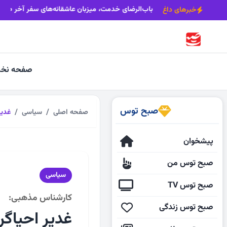
نباید کمبود سوخت به فعالیت معادن آسیب بزند
باب‌الرضای خدمت، میزبا
خبرهای داغ
صفحه نخ
صبح توس
صفحه اصلی
سیاسی
غدیر
پیشخوان
صبح توس من
سیاسی
صبح توس TV
کارشناس مذهبی:
صبح توس زندگی
غدیر احیاگر