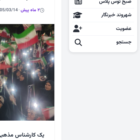
صبح توس پلاس
2 ماه پیش
·
05/03/14
شهروند خبرنگار
عضویت
جستجو
یک کارشناس مذهبی گ