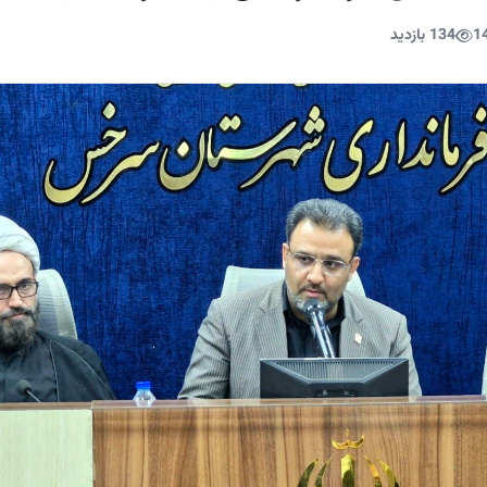
1
134 بازدید