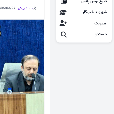
صبح توس پلاس
1 ماه پیش
·
405/03/27
شهروند خبرنگار
عضویت
جستجو