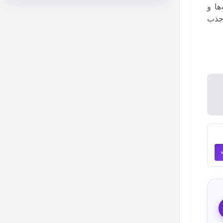
ها و
 جذب