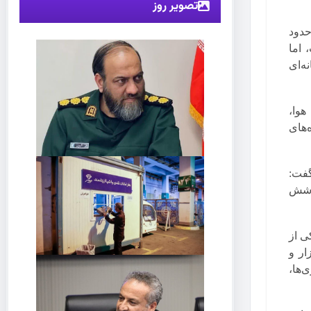
تصویر روز
حدود
 اما
ه‌ای
هوا،
های
گفت:
مشکلات پوشش
ی از
 یک هزار و
‌ها،