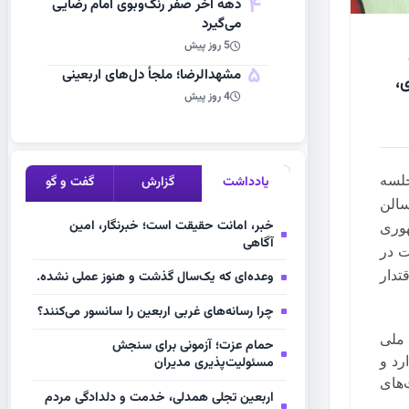
4
دهه آخر صفر رنگ‌وبوی امام رضایی
می‌گیرد
5 روز پیش
5
مشهد‌الرضا؛ ملجأ دل‌های اربعینی
،
4 روز پیش
جلسه
یادداشت
گزارش
گفت و گو
سالن
خبر، امانت حقیقت است؛ خبرنگار، امین
هوری
آگاهی
ت در
تدار
وعده‌ای که یک‌سال گذشت و هنوز عملی نشده.
چرا رسانه‌های غربی اربعین را سانسور می‌کنند؟
ملی
حمام عزت؛ آزمونی برای سنجش
رد و
مسئولیت‌پذیری مدیران
‌های
اربعین تجلی همدلی، خدمت و دلدادگی مردم