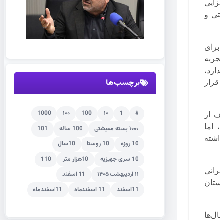
زایی
تی و
برای
ای بالای ۴۰ درجه را تجربه
ارد،
برچسب‌ها
قرار
1000
۱۰۰
100
۱۰
1
#
ف از
 اما
۱۰۰۰ بسته معیشتی
100 ساله
101
اشته
10 روزه
10 روستا
10سال
10 سری جهیزیه
10هزار متر
110
رانی
۱۱ اردیبهشت ۱۴۰۵
11 اسفند
ستان
11اسفند
11 اسفندماه
11اسفندماه
‌ها