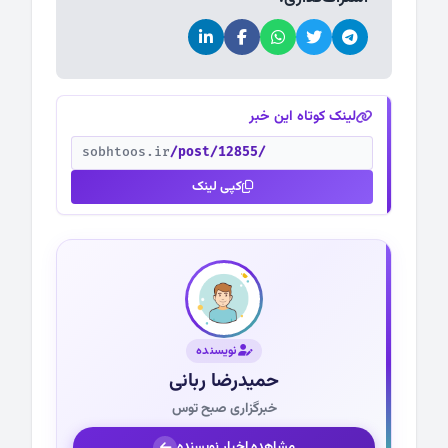
لینک کوتاه این خبر
sobhtoos.ir
/post/12855/
کپی لینک
نویسنده
حمیدرضا ربانی
خبرگزاری صبح توس
مشاهده اخبار نویسنده