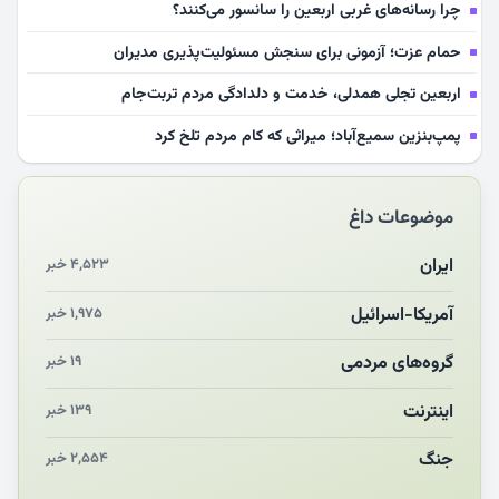
چرا رسانه‌های غربی اربعین را سانسور می‌کنند؟
حمام عزت؛ آزمونی برای سنجش مسئولیت‌پذیری مدیران
اربعین تجلی همدلی، خدمت و دلدادگی مردم تربت‌جام
پمپ‌بنزین سمیع‌آباد؛ میراثی که کام مردم تلخ کرد
سلامت آینده‌سازان فوتبال قربانی بی‌توجهی مسئولان
موضوعات داغ
بازخوانی رسانه‌ای اندیشه رهبر شهید
مشهدالرضا آقای شهید ایران را در آغوش کشید
ایران
۴,۵۲۳ خبر
مکن ای صبح طلوع
آمریکا-اسرائیل
۱,۹۷۵ خبر
چرایی «استقبال از آقای ایران»
گروه‌های مردمی
۱۹ خبر
اینترنت
۱۳۹ خبر
جنگ
۲,۵۵۴ خبر