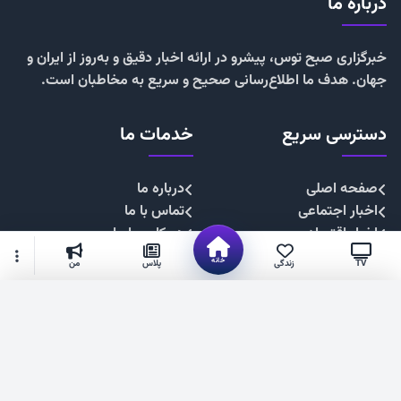
درباره ما
خبرگزاری صبح توس، پیشرو در ارائه اخبار دقیق و به‌روز از ایران و
جهان. هدف ما اطلاع‌رسانی صحیح و سریع به مخاطبان است.
دسترسی سریع
خدمات ما
صفحه اصلی
درباره ما
اخبار اجتماعی
تماس با ما
اخبار اقتصادی
همکاری با ما
اخبار چندرسانه
تبلیغات
خانه
TV
زندگی
پلاس
من
اخبار سیاسی
حریم خصوصی
اخبار فرهنگی
قوانین سایت
گزینه‌های بیشتر
شهروند خبرنگار
۱۴۰۴. صبح توس —فناوری فضای مجازی استان خراسان رضوی