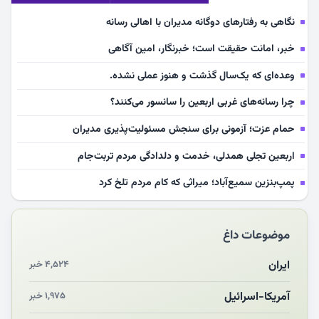
نگاهی به رفتارهای دوگانه مدیران با اهالی رسانه
خبر، امانت حقیقت است؛ خبرنگار، امین آگاهی
وعده‌ای که یک‌سال گذشت و هنوز عملی نشده.
چرا رسانه‌های غربی اربعین را سانسور می‌کنند؟
حمام عزت؛ آزمونی برای سنجش مسئولیت‌پذیری مدیران
اربعین تجلی همدلی، خدمت و دلدادگی مردم تربت‌جام
پمپ‌بنزین سمیع‌آباد؛ میراثی که کام مردم تلخ کرد
سلامت آینده‌سازان فوتبال قربانی بی‌توجهی مسئولان
موضوعات داغ
بازخوانی رسانه‌ای اندیشه رهبر شهید
مشهدالرضا آقای شهید ایران را در آغوش کشید
ایران
۴,۵۲۴ خبر
مکن ای صبح طلوع
آمریکا-اسرائیل
۱,۹۷۵ خبر
چرایی «استقبال از آقای ایران»