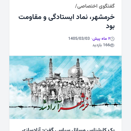
گفتگوی اختصاصی/
ورزشی
خرمشهر، نماد ایستادگی و مقاومت
بود
2 ماه پیش
·
1405/03/03
166 بازدید
یک کارشناس مسائل سیاسی گفت: آزادسازی