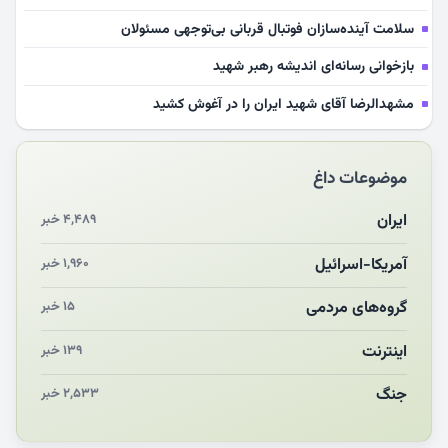
سلامت آینده‌سازان فوتبال قربانی بی‌توجهی مسئولان
بازخوانی رسانه‌ای اندیشه رهبر شهید
مشهدالرضا آقای شهید ایران را در آغوش کشید
مکن ای صبح طلوع
موضوعات داغ
چرایی «استقبال از آقای ایران»
انقلاب مردمی و مردم انقلابی
ایران
۴,۴۸۹ خبر
مرگ خاموش زیست‌محیطی در منطقه تربت‌جام
آمریکا-اسرائیل
۱,۹۶۰ خبر
چو‌ن‌وچرا در «علی‌الاصول» یا انتظار برای تحقق شروط
گروه‌های مردمی
۱۵ خبر
اینترنت
۱۳۹ خبر
جنگ
۲,۵۳۳ خبر