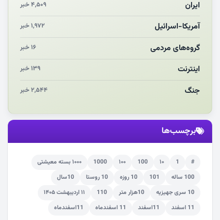
چرایی «استقبال از آقای ایران»
ایران
۴,۵۰۹ خبر
انقلاب مردمی و مردم انقلابی
آمریکا-اسرائیل
۱,۹۷۲ خبر
مرگ خاموش زیست‌محیطی در منطقه تربت‌جام
گروه‌های مردمی
۱۶ خبر
اینترنت
۱۳۹ خبر
جنگ
۲,۵۴۴ خبر
برچسب‌ها
#
1
۱۰
100
۱۰۰
1000
۱۰۰۰ بسته معیشتی
100 ساله
101
10 روزه
10 روستا
10سال
10 سری جهیزیه
10هزار متر
110
۱۱ اردیبهشت ۱۴۰۵
11 اسفند
11اسفند
11 اسفندماه
11اسفندماه