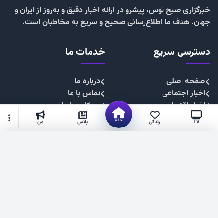
خبرگزاری صبح توس، پیشرو در ارائه اخبار دقیق و به‌روز از ایران و
جهان. هدف ما اطلاع‌رسانی صحیح و سریع به مخاطبان است.
دسترسی سریع
خدمات ما
صفحه اصلی
درباره ما
اخبار اجتماعی
تماس با ما
اخبار اقتصادی
همکاری با ما
اخبار چندرسانه
تبلیغات
خانه
TV
زندگی
پلاس
من
اخبار سیاسی
حریم خصوصی
اخبار فرهنگی
قوانین سایت
گزینه‌های بیشتر
شهروند خبرنگار
۱۴۰۴. صبح توس —فناوری فضای مجازی استان خراسان رضوی
عضویت