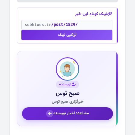
لینک کوتاه این خبر
sobhtoos.ir
/post/1829/
کپی لینک
نویسنده
صبح توس
خبرگزاری صبح توس
مشاهده اخبار نویسنده