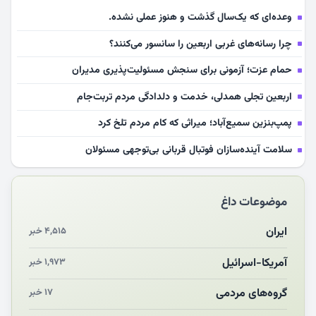
وعده‌ای که یک‌سال گذشت و هنوز عملی نشده.
چرا رسانه‌های غربی اربعین را سانسور می‌کنند؟
حمام عزت؛ آزمونی برای سنجش مسئولیت‌پذیری مدیران
اربعین تجلی همدلی، خدمت و دلدادگی مردم تربت‌جام
پمپ‌بنزین سمیع‌آباد؛ میراثی که کام مردم تلخ کرد
سلامت آینده‌سازان فوتبال قربانی بی‌توجهی مسئولان
بازخوانی رسانه‌ای اندیشه رهبر شهید
موضوعات داغ
مشهدالرضا آقای شهید ایران را در آغوش کشید
مکن ای صبح طلوع
ایران
۴,۵۱۵ خبر
چرایی «استقبال از آقای ایران»
آمریکا-اسرائیل
۱,۹۷۳ خبر
انقلاب مردمی و مردم انقلابی
گروه‌های مردمی
۱۷ خبر