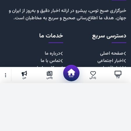
خبرگزاری صبح توس، پیشرو در ارائه اخبار دقیق و به‌روز از ایران و
جهان. هدف ما اطلاع‌رسانی صحیح و سریع به مخاطبان است.
دسترسی سریع
خدمات ما
صفحه اصلی
درباره ما
اخبار اجتماعی
تماس با ما
اخبار اقتصادی
همکاری با ما
اخبار چندرسانه
تبلیغات
خانه
TV
زندگی
پلاس
من
اخبار سیاسی
حریم خصوصی
اخبار فرهنگی
قوانین سایت
گزینه‌های بیشتر
شهروند خبرنگار
۱۴۰۴. صبح توس —فناوری فضای مجازی استان خراسان رضوی
عضویت