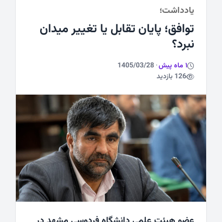
یادداشت؛
ورزشی
توافق؛ پایان تقابل یا تغییر میدان
نبرد؟
1 ماه پیش
·
1405/03/28
126 بازدید
عضو هیئت علمی دانشگاه فردوسی مشهد در