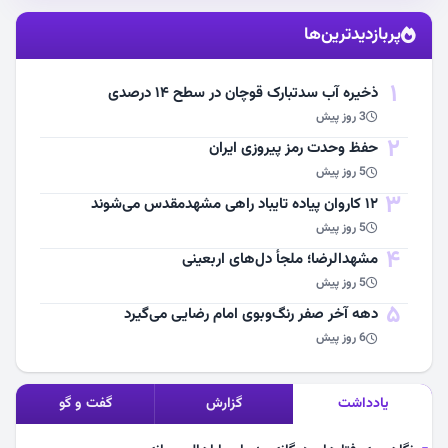
استقبال از آقای شهید ایران
پربازدیدترین‌ها
مشاهده اخبار
1
ذخیره آب سدتبارک قوچان در سطح ۱۴ درصدی
3 روز پیش
2
حفظ وحدت رمز پیروزی ایران
5 روز پیش
3
۱۲ کاروان پیاده تایباد راهی مشهدمقدس می‌شوند
5 روز پیش
4
مشهد‌الرضا؛ ملجأ دل‌های اربعینی
5 روز پیش
5
دهه آخر صفر رنگ‌وبوی امام رضایی می‌گیرد
6 روز پیش
یادداشت
گزارش
گفت و گو