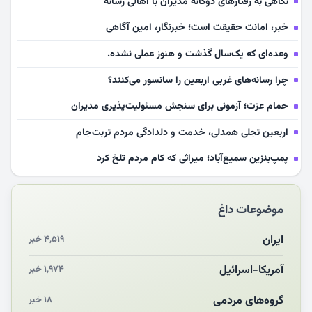
نگاهی به رفتارهای دوگانه مدیران با اهالی رسانه
خبر، امانت حقیقت است؛ خبرنگار، امین آگاهی
وعده‌ای که یک‌سال گذشت و هنوز عملی نشده.
چرا رسانه‌های غربی اربعین را سانسور می‌کنند؟
حمام عزت؛ آزمونی برای سنجش مسئولیت‌پذیری مدیران
اربعین تجلی همدلی، خدمت و دلدادگی مردم تربت‌جام
پمپ‌بنزین سمیع‌آباد؛ میراثی که کام مردم تلخ کرد
سلامت آینده‌سازان فوتبال قربانی بی‌توجهی مسئولان
موضوعات داغ
بازخوانی رسانه‌ای اندیشه رهبر شهید
مشهدالرضا آقای شهید ایران را در آغوش کشید
ایران
۴,۵۱۹ خبر
مکن ای صبح طلوع
آمریکا-اسرائیل
۱,۹۷۴ خبر
چرایی «استقبال از آقای ایران»
گروه‌های مردمی
۱۸ خبر