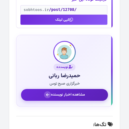
sobhtoos.ir
/post/12708/
کپی لینک
نویسنده
حمیدرضا ربانی
خبرگزاری صبح توس
مشاهده اخبار نویسنده
تگ‌ها: