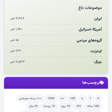
موضوعات داغ
چرایی «استقبال از آقای ایران»
انقلاب مردمی و مردم انقلابی
ایران
۴,۴۸۹ خبر
مرگ خاموش زیست‌محیطی در منطقه تربت‌جام
آمریکا-اسرائیل
۱,۹۶۰ خبر
چو‌ن‌وچرا در «علی‌الاصول» یا انتظار برای تحقق شروط
گروه‌های مردمی
۱۵ خبر
اینترنت
۱۳۹ خبر
جنگ
۲,۵۳۳ خبر
برچسب‌ها
#
1
۱۰
100
۱۰۰
1000
۱۰۰۰ بسته معیشتی
100 ساله
101
10 روزه
10 روستا
10سال