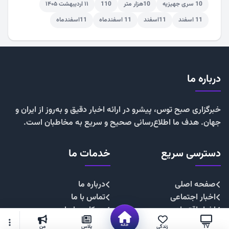
10 سری جهیزیه
10هزار متر
110
۱۱ اردیبهشت ۱۴۰۵
11 اسفند
11اسفند
11 اسفندماه
11اسفندماه
درباره ما
خبرگزاری صبح توس، پیشرو در ارائه اخبار دقیق و به‌روز از ایران و
جهان. هدف ما اطلاع‌رسانی صحیح و سریع به مخاطبان است.
دسترسی سریع
خدمات ما
صفحه اصلی
درباره ما
اخبار اجتماعی
تماس با ما
اخبار اقتصادی
همکاری با ما
اخبار چندرسانه
تبلیغات
خانه
TV
زندگی
پلاس
من