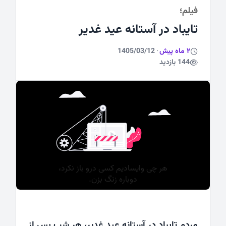
فیلم؛
ورزشی
تایباد در آستانه عید غدیر
2 ماه پیش
·
1405/03/12
144 بازدید
مردم تایباد در آستانه عید غدیر، هر شب پس از