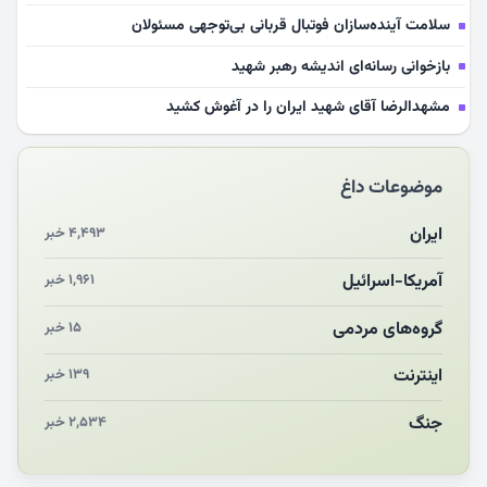
سلامت آینده‌سازان فوتبال قربانی بی‌توجهی مسئولان
بازخوانی رسانه‌ای اندیشه رهبر شهید
مشهدالرضا آقای شهید ایران را در آغوش کشید
مکن ای صبح طلوع
موضوعات داغ
چرایی «استقبال از آقای ایران»
انقلاب مردمی و مردم انقلابی
ایران
۴,۴۹۳ خبر
مرگ خاموش زیست‌محیطی در منطقه تربت‌جام
آمریکا-اسرائیل
۱,۹۶۱ خبر
چو‌ن‌وچرا در «علی‌الاصول» یا انتظار برای تحقق شروط
گروه‌های مردمی
۱۵ خبر
اینترنت
۱۳۹ خبر
جنگ
۲,۵۳۴ خبر