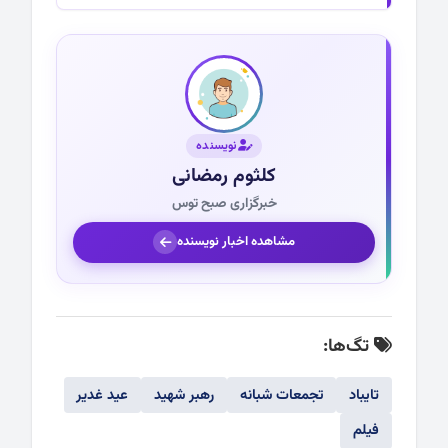
نویسنده
کلثوم رمضانی
خبرگزاری صبح توس
مشاهده اخبار نویسنده
تگ‌ها:
تایباد
تجمعات شبانه
رهبر شهید
عید غدیر
فیلم