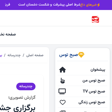
کود مسکن، بیکاری کارگران را تشدید می‌کند
وحدت، شرط اصلی پیشرفت و 
خبرهای داغ
صفحه نخ
صبح توس
صفحه اصلی
چندرسانه
برگ
پیشخوان
صبح توس من
چندرسانه
صبح توس TV
گزارش تصویری؛
صبح توس زندگی
برگزاری جشن ازدواج 