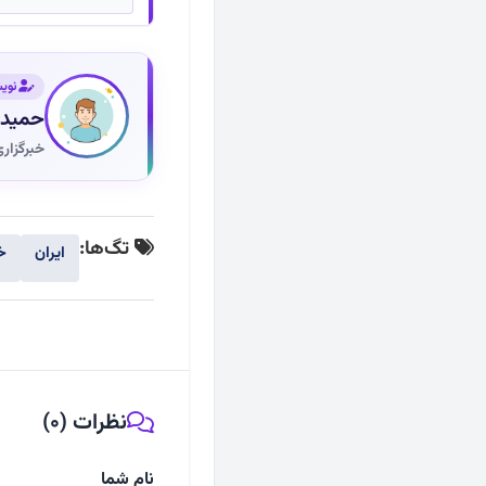
نوی
حمیدر
خبرگزار
تگ‌ها:
ایران
خ
نظرات (0)
نام شما