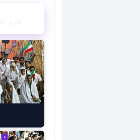
گزارش تصویری
گالری تص
6