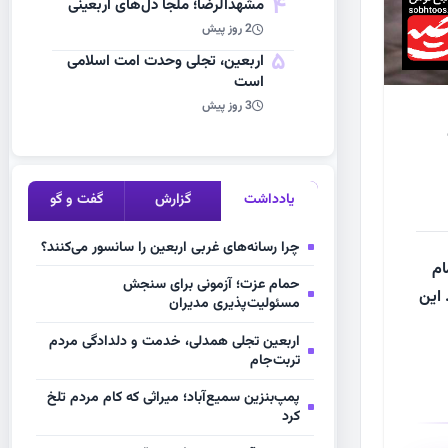
4
مشهد‌الرضا؛ ملجأ دل‌های اربعینی
2 روز پیش
5
اربعین، تجلی وحدت امت اسلامی
است
3 روز پیش
یادداشت
گزارش
گفت و گو
چرا رسانه‌های غربی اربعین را سانسور می‌کنند؟
ام
حمام عزت؛ آزمونی برای سنجش
 این
مسئولیت‌پذیری مدیران
اربعین تجلی همدلی، خدمت و دلدادگی مردم
تربت‌جام
پمپ‌بنزین سمیع‌آباد؛ میراثی که کام مردم تلخ
کرد