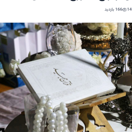
14
166 بازدید