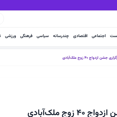
شکست دشمنان است
فریاد نان در دارالولایه‌ ششتمد
دشمن با تضعیف مق
ست
اجتماعی
اقتصادی
چندرسانه
سیاسی
فرهنگی
ورزشی
ت
زاری جشن ازدواج ۴۰ زوج ملک‌آبادی
۴۰ زوج ملک‌آبادی