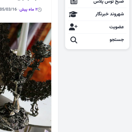
صبح توس پلاس
2 ماه پیش
·
05/03/16
شهروند خبرنگار
عضویت
جستجو