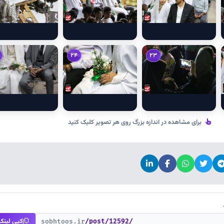
24
23
برای مشاهده در اندازه بزرگ روی هر تصویر کلیک کنید
کپی لینک
sobhtoos.ir
/post/12592/