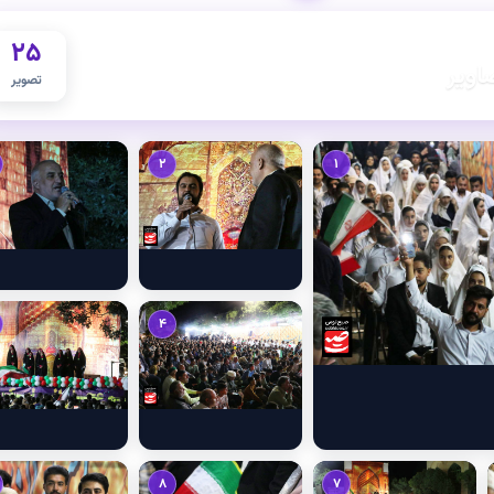
25
اویر
تصویر
2
1
4
8
7