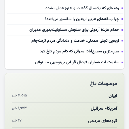
وعده‌ای که یک‌سال گذشت و هنوز عملی نشده.
چرا رسانه‌های غربی اربعین را سانسور می‌کنند؟
حمام عزت؛ آزمونی برای سنجش مسئولیت‌پذیری مدیران
اربعین تجلی همدلی، خدمت و دلدادگی مردم تربت‌جام
پمپ‌بنزین سمیع‌آباد؛ میراثی که کام مردم تلخ کرد
سلامت آینده‌سازان فوتبال قربانی بی‌توجهی مسئولان
بازخوانی رسانه‌ای اندیشه رهبر شهید
موضوعات داغ
مشهدالرضا آقای شهید ایران را در آغوش کشید
مکن ای صبح طلوع
ایران
۴,۵۱۵ خبر
چرایی «استقبال از آقای ایران»
آمریکا-اسرائیل
۱,۹۷۳ خبر
انقلاب مردمی و مردم انقلابی
گروه‌های مردمی
۱۷ خبر