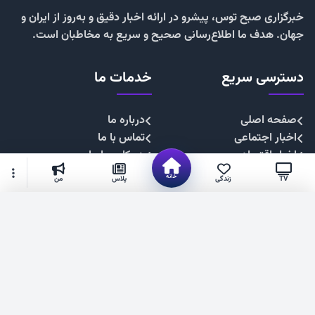
خبرگزاری صبح توس، پیشرو در ارائه اخبار دقیق و به‌روز از ایران و
جهان. هدف ما اطلاع‌رسانی صحیح و سریع به مخاطبان است.
دسترسی سریع
خدمات ما
صفحه اصلی
درباره ما
اخبار اجتماعی
تماس با ما
اخبار اقتصادی
همکاری با ما
اخبار چندرسانه
تبلیغات
خانه
TV
زندگی
پلاس
من
اخبار سیاسی
حریم خصوصی
اخبار فرهنگی
قوانین سایت
گزینه‌های بیشتر
شهروند خبرنگار
۱۴۰۴. صبح توس —فناوری فضای مجازی استان خراسان رضوی
عضویت