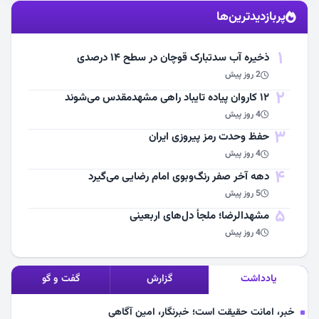
پربازدیدترین‌ها
مشاهده اخبار
1
ذخیره آب سدتبارک قوچان در سطح ۱۴ درصدی
2 روز پیش
2
۱۲ کاروان پیاده تایباد راهی مشهدمقدس می‌شوند
4 روز پیش
3
حفظ وحدت رمز پیروزی ایران
4 روز پیش
4
دهه آخر صفر رنگ‌وبوی امام رضایی می‌گیرد
5 روز پیش
5
مشهد‌الرضا؛ ملجأ دل‌های اربعینی
4 روز پیش
یادداشت
گزارش
گفت و گو
خبر، امانت حقیقت است؛ خبرنگار، امین آگاهی