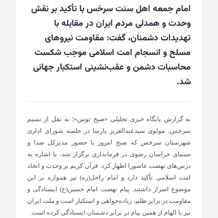
امام جمعه اهل سنت سرخس با تأکید بر نقش
وحدت و همدلی مردم ایران در مقابله با
تهدیدات دشمنان، گفت: مقاومت نیروهای
مسلح و انسجام امت اسلامی موجب شکست
محاسبات دشمن و عقب‌نشینی استکبار جهانی
شد.
به گزارش پایگاه خبری تحلیلی «
صبح توس
»؛ به نقل از
نسیم
سرخس
، مولوی سیدعبدالعزیز پارسا در جلسه شورای اداری
شهرستان سرخس که صبح امروز با حضور مدیرکل صدا و
سیمای خراسان رضوی در فرمانداری برگزار شد، با اشاره به
درس‌های نهضت عاشورا اظهار کرد: قرآن کریم بر وحدت و اتحاد
امت اسلامی تأکید دارد و امام راحل(ره) نیز همواره بر این
موضوع اصرار داشتند. پیام نهضت امام حسین(ع) ایستادگی و
مقاومت در برابر ظلم، زیاده‌خواهی و استکبار است و ملت ایران
نیز با الهام از همین پیام در برابر دشمنان ایستادگی کرده است.