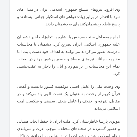
وی افزود: نیروهای مسلح جمهوری اسلامی ایران در میدان‌های
نبرد با اقتدار در برابر زیاده‌خواهی‌های استکبار جهانی ایستادند و
پاسخ قاطع و پشیمان‌کننده‌ای به دشمنان دادند.
امام جمعه اهل سنت سرخس با اشاره به تجاوزات اخیر دشمنان
علیه جمهوری اسلامی ایران تصریح کرد: دشمنان با محاسبات
نادرست تصور می‌کردند می‌توانند به اهداف خود دست یابند، اما
مقاومت جانانه نیروهای مسلح و حضور پرشور مردم در صحنه،
تمام این محاسبات را بر هم زد و آنان را ناچار به عقب‌نشینی
کرد.
وی وحدت ملی را عامل اصلی موفقیت کشور دانست و گفت:
قرآن کریم از وحدت به عنوان یک نعمت الهی یاد می‌کند و در
مقابل، تفرقه و اختلاف را عامل ضعف، سستی و شکست امت
اسلامی می‌داند.
مولوی پارسا خاطرنشان کرد: ملت ایران با حفظ اتحاد، همدلی
و حضور گسترده در صحنه‌های مختلف، موجب عزت و سربلندی
نظام اسلامی شد و دشمنان را در دستیابی به اهدافشان ناکام