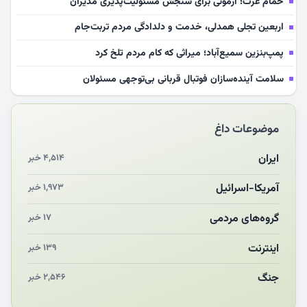
حمام عزت؛ آزمونی برای سنجش مسئولیت‌پذیری مدیران
اربعین تجلی همدلی، خدمت و دلدادگی مردم تربت‌جام
پمپ‌بنزین سمیع‌آباد؛ میراثی که کام مردم تلخ کرد
سلامت آینده‌سازان فوتبال قربانی بی‌توجهی مسئولان
بازخوانی رسانه‌ای اندیشه رهبر شهید
موضوعات داغ
مشهدالرضا آقای شهید ایران را در آغوش کشید
مکن ای صبح طلوع
ایران
۴,۵۱۴ خبر
چرایی «استقبال از آقای ایران»
آمریکا-اسرائیل
۱,۹۷۳ خبر
انقلاب مردمی و مردم انقلابی
گروه‌های مردمی
۱۷ خبر
اینترنت
۱۳۹ خبر
جنگ
۲,۵۴۶ خبر