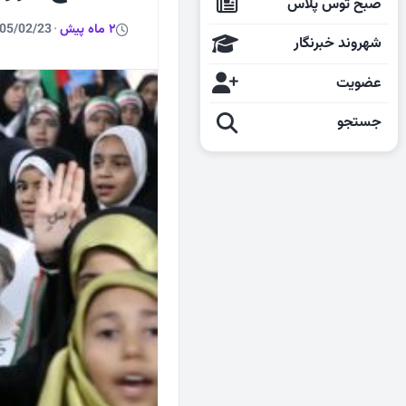
صبح توس پلاس
2 ماه پیش
·
05/02/23
شهروند خبرنگار
عضویت
جستجو