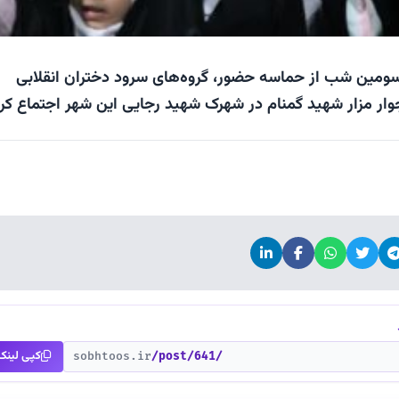
سومین شب از حماسه حضور، گروه‌های سرود دختران انقلابی
وار مزار شهید گمنام در شهرک شهید رجایی این شهر اجتماع کرد
کپی لینک
sobhtoos.ir
/post/641/