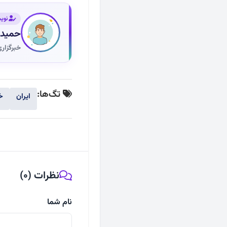
نوی
حمیدر
خبرگزار
تگ‌ها:
ایران
خ
نظرات (0)
نام شما