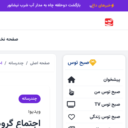
رصدی یارانه مراکز آموزش و توانبخشی
بازگشت دوحلقه چاه به مد
خبرهای داغ
صفحه نخ
صبح توس
صفحه اصلی
چندرسانه
اج
پیشخوان
صبح توس من
چندرسانه
صبح توس TV
ویدیو؛
صبح توس زندگی
اجتماع گرو