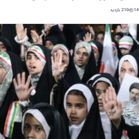
14
210 بازدید