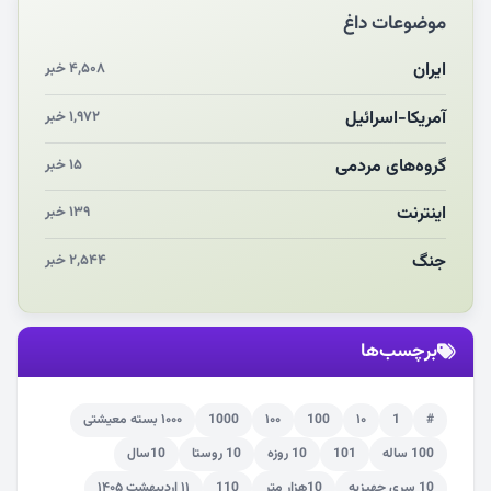
موضوعات داغ
چرایی «استقبال از آقای ایران»
انقلاب مردمی و مردم انقلابی
ایران
۴,۵۰۸ خبر
مرگ خاموش زیست‌محیطی در منطقه تربت‌جام
آمریکا-اسرائیل
۱,۹۷۲ خبر
چو‌ن‌وچرا در «علی‌الاصول» یا انتظار برای تحقق شروط
گروه‌های مردمی
۱۵ خبر
اینترنت
۱۳۹ خبر
جنگ
۲,۵۴۴ خبر
برچسب‌ها
#
1
۱۰
100
۱۰۰
1000
۱۰۰۰ بسته معیشتی
100 ساله
101
10 روزه
10 روستا
10سال
10 سری جهیزیه
10هزار متر
110
۱۱ اردیبهشت ۱۴۰۵