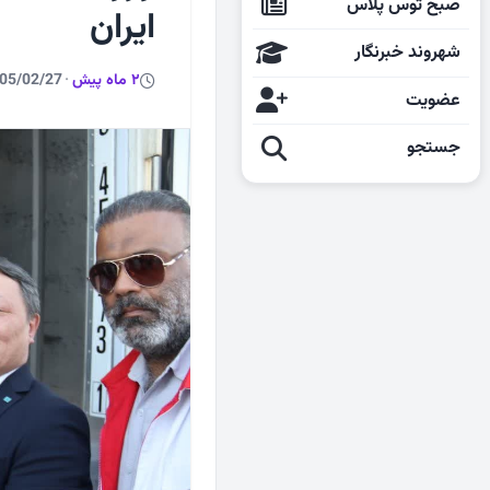
صبح توس پلاس
ایران
شهروند خبرنگار
2 ماه پیش
·
05/02/27
عضویت
جستجو