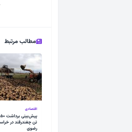
ه
مطالب مرتبط
اقتصادی
تن چغندرقند در خراس
رضوی