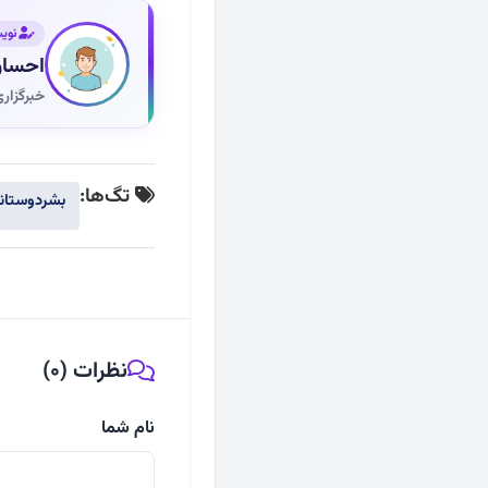
نوی
احسان
خبرگزار
تگ‌ها:
بشردوستان
نظرات (0)
نام شما