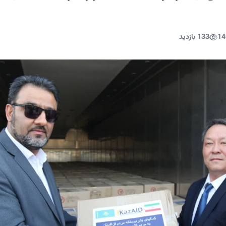
14
133 بازدید