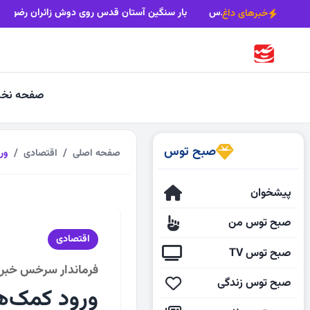
ی
بیش از 22 کاروان زاوه رهسپار مشهدمقدس
بار سنگین آستان قدس 
خبرهای داغ
صفحه نخ
صبح توس
صفحه اصلی
اقتصادی
ور
پیشخوان
صبح توس من
اقتصادی
صبح توس TV
فرماندار سرخس خبر 
صبح توس زندگی
ورود کمک‌ه