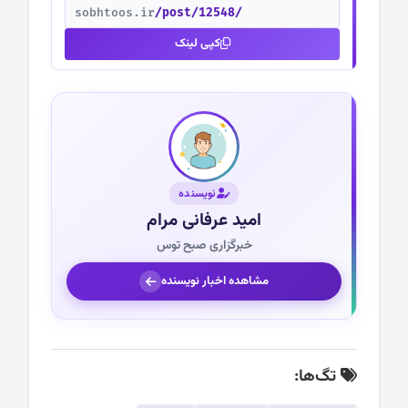
sobhtoos.ir
/post/12548/
کپی لینک
نویسنده
امید عرفانی مرام
خبرگزاری صبح توس
مشاهده اخبار نویسنده
تگ‌ها: