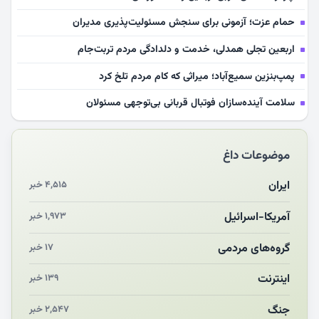
حمام عزت؛ آزمونی برای سنجش مسئولیت‌پذیری مدیران
اربعین تجلی همدلی، خدمت و دلدادگی مردم تربت‌جام
پمپ‌بنزین سمیع‌آباد؛ میراثی که کام مردم تلخ کرد
سلامت آینده‌سازان فوتبال قربانی بی‌توجهی مسئولان
بازخوانی رسانه‌ای اندیشه رهبر شهید
موضوعات داغ
مشهدالرضا آقای شهید ایران را در آغوش کشید
مکن ای صبح طلوع
ایران
۴,۵۱۵ خبر
چرایی «استقبال از آقای ایران»
آمریکا-اسرائیل
۱,۹۷۳ خبر
انقلاب مردمی و مردم انقلابی
گروه‌های مردمی
۱۷ خبر
اینترنت
۱۳۹ خبر
جنگ
۲,۵۴۷ خبر