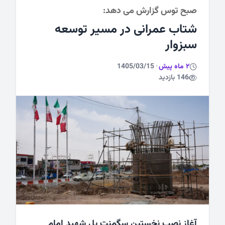
صبح توس گزارش می دهد:
ورزشی
شتاب عمرانی در مسیر توسعه
سبزوار
2 ماه پیش
·
1405/03/15
146 بازدید
آغاز نصب نخستین سگمنت پل شهید امام