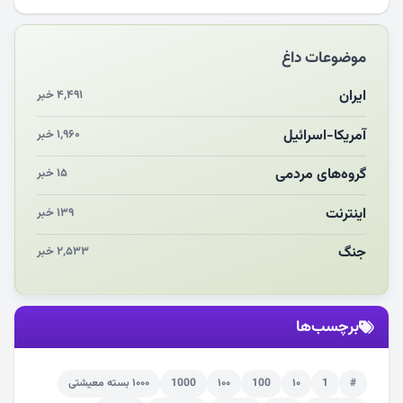
مکن ای صبح طلوع
موضوعات داغ
چرایی «استقبال از آقای ایران»
انقلاب مردمی و مردم انقلابی
ایران
۴,۴۹۱ خبر
مرگ خاموش زیست‌محیطی در منطقه تربت‌جام
آمریکا-اسرائیل
۱,۹۶۰ خبر
چو‌ن‌وچرا در «علی‌الاصول» یا انتظار برای تحقق شروط
گروه‌های مردمی
۱۵ خبر
اینترنت
۱۳۹ خبر
جنگ
۲,۵۳۳ خبر
برچسب‌ها
#
1
۱۰
100
۱۰۰
1000
۱۰۰۰ بسته معیشتی