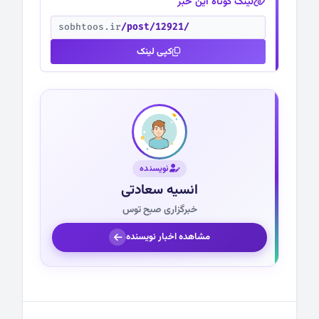
لینک کوتاه این خبر
sobhtoos.ir
/post/12921/
کپی لینک
نویسنده
انسیه سعادتی
خبرگزاری صبح توس
مشاهده اخبار نویسنده