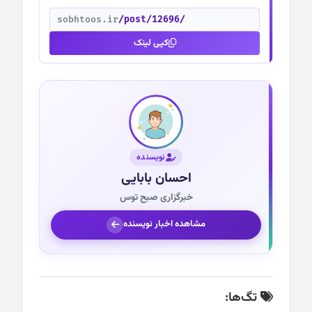
sobhtoos.ir
/post/12696/
کپی لینک
نویسنده
احسان بابایی
خبرگزاری صبح توس
مشاهده اخبار نویسنده
تگ‌ها: