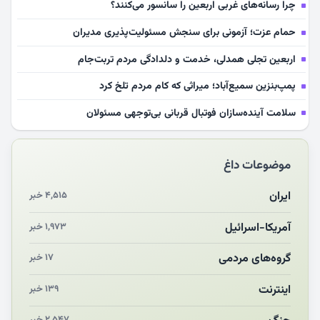
چرا رسانه‌های غربی اربعین را سانسور می‌کنند؟
حمام عزت؛ آزمونی برای سنجش مسئولیت‌پذیری مدیران
اربعین تجلی همدلی، خدمت و دلدادگی مردم تربت‌جام
پمپ‌بنزین سمیع‌آباد؛ میراثی که کام مردم تلخ کرد
سلامت آینده‌سازان فوتبال قربانی بی‌توجهی مسئولان
بازخوانی رسانه‌ای اندیشه رهبر شهید
موضوعات داغ
مشهدالرضا آقای شهید ایران را در آغوش کشید
مکن ای صبح طلوع
ایران
۴,۵۱۵ خبر
چرایی «استقبال از آقای ایران»
آمریکا-اسرائیل
۱,۹۷۳ خبر
انقلاب مردمی و مردم انقلابی
گروه‌های مردمی
۱۷ خبر
اینترنت
۱۳۹ خبر
۲,۵۴۷ خبر