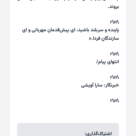
بروند.
\r\n
پاینده و سربلند باشید، ای پیش‌قدمانِ مهربانی و ای
سازندگانِ فردا.»
\r\n
انتهای پیام/
\r\n
خبرنگار: سارا آویشی
\r\n
اشتراک‌گذاری: