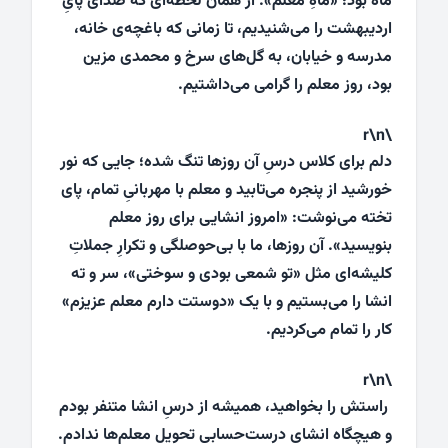
ماه بود؛ «ماهِ معلم». از همان لحظه‌ای که صدای پایِ
اردیبهشت را می‌شنیدیم، تا زمانی که باغچه‌ی خانه،
مدرسه و خیابان، به گل‌های سرخ و محمدی مزین
بود، روز معلم را گرامی می‌داشتیم.
\r\n
دلم برای کلاس درسِ آن روزها تنگ شده؛ جایی که نور
خورشید از پنجره‌ می‌تابید و معلم با مهربانیِ تمام، پای
تخته می‌نوشت: «امروز انشایی برای روز معلم
بنویسید». آن روزها، ما با بی‌حوصلگی و تکرارِ جملاتِ
کلیشه‌ای مثل «تو شمعی بودی و سوختی»، سر و ته
انشا را می‌بستیم و با یک «دوستت دارم معلم عزیزم»
کار را تمام می‌کردیم.
\r\n
راستش را بخواهید، همیشه از درسِ انشا متنفر بودم
و هیچگاه انشای درست‌حسابی تحویل معلم‌ها ندادم.