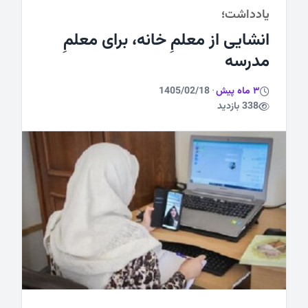
یادداشت؛
ورزشی
انشایی از معلمِ خانه، برای معلمِ
مدرسه
3 ماه پیش
·
1405/02/18
338 بازدید