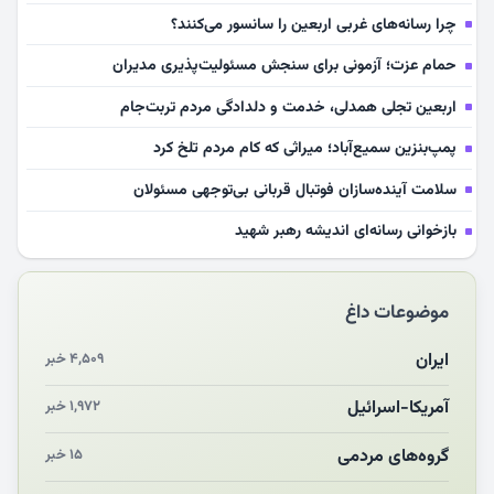
چرا رسانه‌های غربی اربعین را سانسور می‌کنند؟
حمام عزت؛ آزمونی برای سنجش مسئولیت‌پذیری مدیران
اربعین تجلی همدلی، خدمت و دلدادگی مردم تربت‌جام
پمپ‌بنزین سمیع‌آباد؛ میراثی که کام مردم تلخ کرد
سلامت آینده‌سازان فوتبال قربانی بی‌توجهی مسئولان
بازخوانی رسانه‌ای اندیشه رهبر شهید
مشهدالرضا آقای شهید ایران را در آغوش کشید
موضوعات داغ
مکن ای صبح طلوع
چرایی «استقبال از آقای ایران»
ایران
۴,۵۰۹ خبر
انقلاب مردمی و مردم انقلابی
آمریکا-اسرائیل
۱,۹۷۲ خبر
مرگ خاموش زیست‌محیطی در منطقه تربت‌جام
گروه‌های مردمی
۱۵ خبر