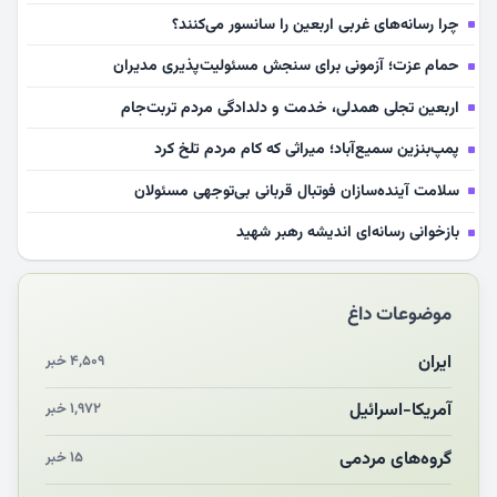
چرا رسانه‌های غربی اربعین را سانسور می‌کنند؟
حمام عزت؛ آزمونی برای سنجش مسئولیت‌پذیری مدیران
اربعین تجلی همدلی، خدمت و دلدادگی مردم تربت‌جام
پمپ‌بنزین سمیع‌آباد؛ میراثی که کام مردم تلخ کرد
سلامت آینده‌سازان فوتبال قربانی بی‌توجهی مسئولان
بازخوانی رسانه‌ای اندیشه رهبر شهید
مشهدالرضا آقای شهید ایران را در آغوش کشید
موضوعات داغ
مکن ای صبح طلوع
چرایی «استقبال از آقای ایران»
ایران
۴,۵۰۹ خبر
انقلاب مردمی و مردم انقلابی
آمریکا-اسرائیل
۱,۹۷۲ خبر
مرگ خاموش زیست‌محیطی در منطقه تربت‌جام
گروه‌های مردمی
۱۵ خبر