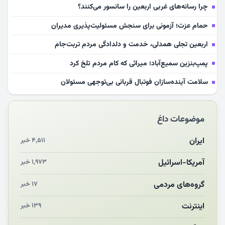
چرا رسانه‌های غربی اربعین را سانسور می‌کنند؟
حمام عزت؛ آزمونی برای سنجش مسئولیت‌پذیری مدیران
اربعین تجلی همدلی، خدمت و دلدادگی مردم تربت‌جام
پمپ‌بنزین سمیع‌آباد؛ میراثی که کام مردم تلخ کرد
سلامت آینده‌سازان فوتبال قربانی بی‌توجهی مسئولان
بازخوانی رسانه‌ای اندیشه رهبر شهید
موضوعات داغ
مشهدالرضا آقای شهید ایران را در آغوش کشید
مکن ای صبح طلوع
ایران
۴,۵۱۱ خبر
چرایی «استقبال از آقای ایران»
آمریکا-اسرائیل
۱,۹۷۳ خبر
انقلاب مردمی و مردم انقلابی
گروه‌های مردمی
۱۷ خبر
اینترنت
۱۳۹ خبر