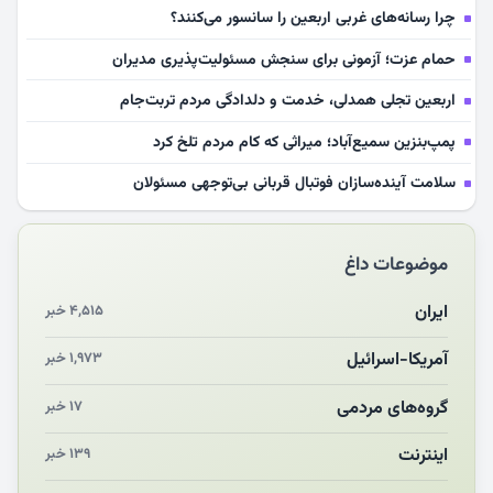
چرا رسانه‌های غربی اربعین را سانسور می‌کنند؟
حمام عزت؛ آزمونی برای سنجش مسئولیت‌پذیری مدیران
اربعین تجلی همدلی، خدمت و دلدادگی مردم تربت‌جام
پمپ‌بنزین سمیع‌آباد؛ میراثی که کام مردم تلخ کرد
سلامت آینده‌سازان فوتبال قربانی بی‌توجهی مسئولان
بازخوانی رسانه‌ای اندیشه رهبر شهید
موضوعات داغ
مشهدالرضا آقای شهید ایران را در آغوش کشید
مکن ای صبح طلوع
ایران
۴,۵۱۵ خبر
چرایی «استقبال از آقای ایران»
آمریکا-اسرائیل
۱,۹۷۳ خبر
انقلاب مردمی و مردم انقلابی
گروه‌های مردمی
۱۷ خبر
اینترنت
۱۳۹ خبر