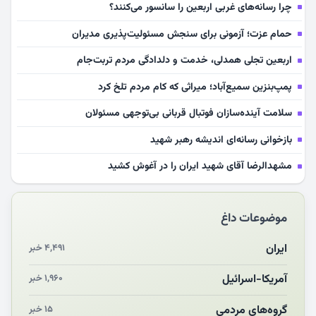
چرا رسانه‌های غربی اربعین را سانسور می‌کنند؟
حمام عزت؛ آزمونی برای سنجش مسئولیت‌پذیری مدیران
اربعین تجلی همدلی، خدمت و دلدادگی مردم تربت‌جام
پمپ‌بنزین سمیع‌آباد؛ میراثی که کام مردم تلخ کرد
سلامت آینده‌سازان فوتبال قربانی بی‌توجهی مسئولان
بازخوانی رسانه‌ای اندیشه رهبر شهید
مشهدالرضا آقای شهید ایران را در آغوش کشید
مکن ای صبح طلوع
موضوعات داغ
چرایی «استقبال از آقای ایران»
انقلاب مردمی و مردم انقلابی
ایران
۴,۴۹۱ خبر
مرگ خاموش زیست‌محیطی در منطقه تربت‌جام
آمریکا-اسرائیل
۱,۹۶۰ خبر
چو‌ن‌وچرا در «علی‌الاصول» یا انتظار برای تحقق شروط
گروه‌های مردمی
۱۵ خبر