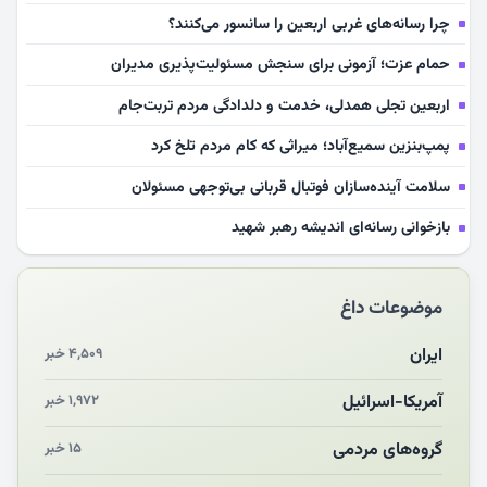
چرا رسانه‌های غربی اربعین را سانسور می‌کنند؟
حمام عزت؛ آزمونی برای سنجش مسئولیت‌پذیری مدیران
اربعین تجلی همدلی، خدمت و دلدادگی مردم تربت‌جام
پمپ‌بنزین سمیع‌آباد؛ میراثی که کام مردم تلخ کرد
سلامت آینده‌سازان فوتبال قربانی بی‌توجهی مسئولان
بازخوانی رسانه‌ای اندیشه رهبر شهید
مشهدالرضا آقای شهید ایران را در آغوش کشید
موضوعات داغ
مکن ای صبح طلوع
چرایی «استقبال از آقای ایران»
ایران
۴,۵۰۹ خبر
انقلاب مردمی و مردم انقلابی
آمریکا-اسرائیل
۱,۹۷۲ خبر
مرگ خاموش زیست‌محیطی در منطقه تربت‌جام
گروه‌های مردمی
۱۵ خبر