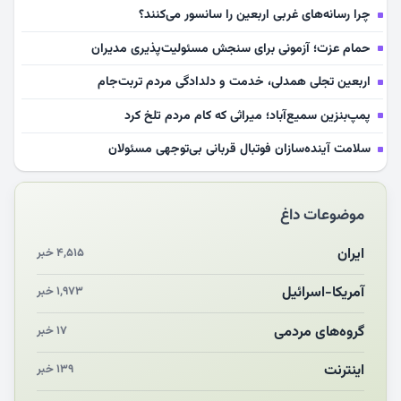
چرا رسانه‌های غربی اربعین را سانسور می‌کنند؟
حمام عزت؛ آزمونی برای سنجش مسئولیت‌پذیری مدیران
اربعین تجلی همدلی، خدمت و دلدادگی مردم تربت‌جام
پمپ‌بنزین سمیع‌آباد؛ میراثی که کام مردم تلخ کرد
سلامت آینده‌سازان فوتبال قربانی بی‌توجهی مسئولان
بازخوانی رسانه‌ای اندیشه رهبر شهید
موضوعات داغ
مشهدالرضا آقای شهید ایران را در آغوش کشید
مکن ای صبح طلوع
ایران
۴,۵۱۵ خبر
چرایی «استقبال از آقای ایران»
آمریکا-اسرائیل
۱,۹۷۳ خبر
انقلاب مردمی و مردم انقلابی
گروه‌های مردمی
۱۷ خبر
اینترنت
۱۳۹ خبر