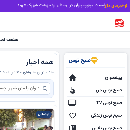
عه به ایستگاه سبزوار نزدیک‌تر شد
مزاحمت موتورسواران در بوستان اردی
خبرهای داغ
صفحه نخ
صبح توس
همه اخبار
جدیدترین خبرهای منتشر شده 
پیشخوان
صبح توس من
صبح توس TV
اجتماعی
صبح توس زندگی
صبح توس پلاس