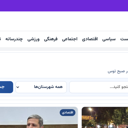
بهشت شهرک شهید رجایی
بیش از 22 کاروان زاوه رهسپار مشهدمقدس
ست
سیاسی
اقتصادی
اجتماعی
فرهنگی
ورزشی
چندرسانه
ت
در صبح توس
جس
اقتصادی