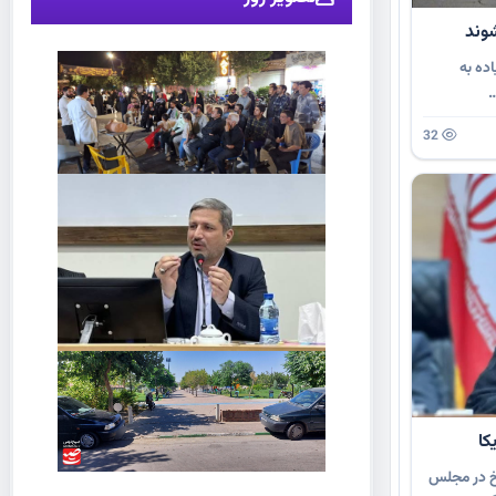
روان زائر پیاده به
32
کا
رخ در مجلس