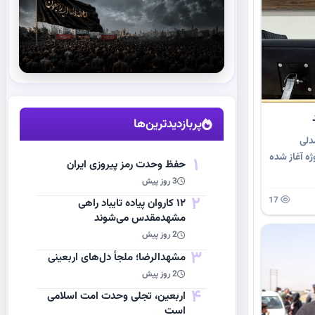
استقبال از آقای شهید ایران
مشاهده اخبار
پربازدیدترین‌ها
دلی
ژه آغاز شده
1
حفظ وحدت رمز پیروزی ایران
3 روز پیش
2
17
۱۲ کاروان پیاده تایباد راهی
مشهدمقدس می‌شوند
2 روز پیش
3
مشهد‌الرضا؛ ملجأ دل‌های اربعینی
2 روز پیش
4
اربعین، تجلی وحدت امت اسلامی
است