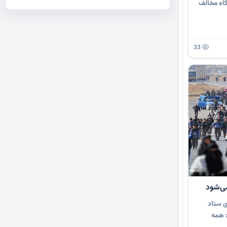
اه مخالف
33
می‌شود
ی ستاد
: همه