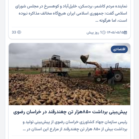
نماینده مردم کاشمر، بردسکن، خلیل‌آباد و کوهسرخ در مجلس شورای
اسلامی گفت: جمهوری اسلامی ایران هیچ‌گاه مخالف مذاکره نبوده
است، اما هرگونه …
۱۴۰۵/۰۵/۱۵
·
1 روز پیش
33
اقتصادی
پیش‌بینی برداشت ۸۵۰هزار تن چغندرقند در خراسان رضوی
رئیس سازمان جهاد کشاورزی خراسان رضوی از پیش‌بینی تولید و
برداشت بیش از ۸۵۰ هزار تن چغندرقند از مزارع این استان در …