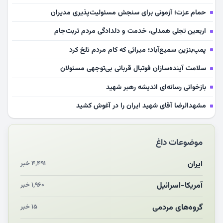
حمام عزت؛ آزمونی برای سنجش مسئولیت‌پذیری مدیران
اربعین تجلی همدلی، خدمت و دلدادگی مردم تربت‌جام
پمپ‌بنزین سمیع‌آباد؛ میراثی که کام مردم تلخ کرد
سلامت آینده‌سازان فوتبال قربانی بی‌توجهی مسئولان
بازخوانی رسانه‌ای اندیشه رهبر شهید
مشهدالرضا آقای شهید ایران را در آغوش کشید
مکن ای صبح طلوع
موضوعات داغ
چرایی «استقبال از آقای ایران»
انقلاب مردمی و مردم انقلابی
ایران
۴,۴۹۱ خبر
مرگ خاموش زیست‌محیطی در منطقه تربت‌جام
آمریکا-اسرائیل
۱,۹۶۰ خبر
چو‌ن‌وچرا در «علی‌الاصول» یا انتظار برای تحقق شروط
گروه‌های مردمی
۱۵ خبر