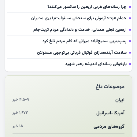
چرا رسانه‌های غربی اربعین را سانسور می‌کنند؟
حمام عزت؛ آزمونی برای سنجش مسئولیت‌پذیری مدیران
اربعین تجلی همدلی، خدمت و دلدادگی مردم تربت‌جام
پمپ‌بنزین سمیع‌آباد؛ میراثی که کام مردم تلخ کرد
سلامت آینده‌سازان فوتبال قربانی بی‌توجهی مسئولان
بازخوانی رسانه‌ای اندیشه رهبر شهید
مشهدالرضا آقای شهید ایران را در آغوش کشید
موضوعات داغ
مکن ای صبح طلوع
چرایی «استقبال از آقای ایران»
ایران
۴,۵۰۹ خبر
انقلاب مردمی و مردم انقلابی
آمریکا-اسرائیل
۱,۹۷۲ خبر
مرگ خاموش زیست‌محیطی در منطقه تربت‌جام
گروه‌های مردمی
۱۵ خبر