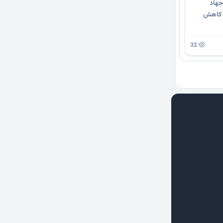
جهاد
د کاهش
32