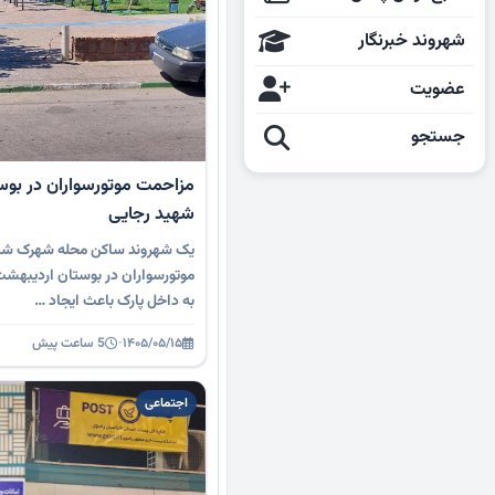
شهروند خبرنگار
عضویت
جستجو
مزاحمت موتورسواران در بو
شهید رجایی
یک شهروند ساکن محله شهرک شهید
موتورسواران در بوستان اردیبهشت
به داخل پارک باعث ایجاد …
۱۴۰۵/۰۵/۱۵
·
5 ساعت پیش
اجتماعی