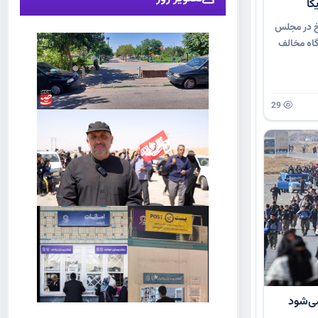
کا
رخ در مجلس
اه مخالف
29
می‌شود