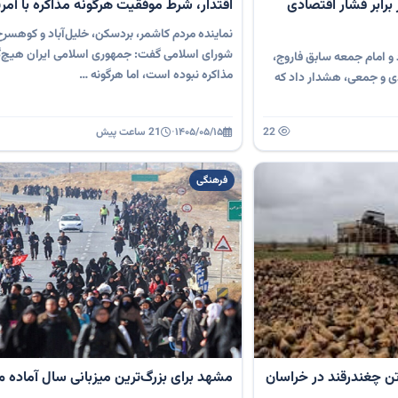
رابر فشار اقتصادی
اقتدار، شرط موفقیت هرگونه مذاکره با آمری
نماینده مردم کاشمر، بردسکن، خلیل‌آباد و کوهس
شورای اسلامی گفت: جمهوری اسلامی ایران هیچ‌گ
و امام جمعه سابق فاروج،
مذاکره نبوده است، اما هرگونه …
ردی و جمعی، هشدار داد که
22
۱۴۰۵/۰۵/۱۵
·
21 ساعت پیش
فرهنگی
 برداشت ۸۵۰هزار تن چغندرقند در خراسان
مشهد برای بزرگ‌ترین میزبانی سال آماده 