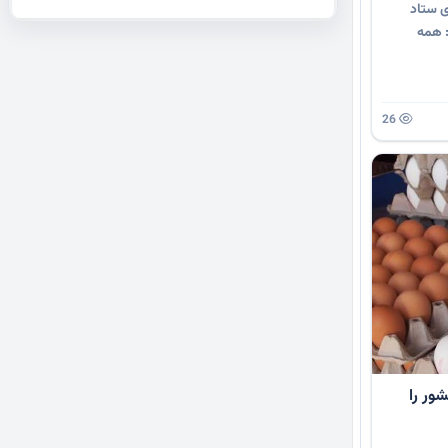
ی ستاد
: همه
26
ور را