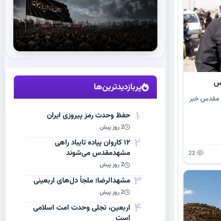
استقبال از آقای شهید ایران
مشاهده اخبار
پربازدیدترین‌ها
ده به مشهد مقدس خبر
1
حفظ وحدت رمز پیروزی ایران
2 روز پیش
2
۱۲ کاروان پیاده تایباد راهی
مشهدمقدس می‌شوند
22
2 روز پیش
3
مشهد‌الرضا؛ ملجأ دل‌های اربعینی
2 روز پیش
4
اربعین، تجلی وحدت امت اسلامی
است