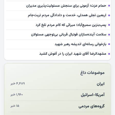
حمام عزت؛ آزمونی برای سنجش مسئولیت‌پذیری مدیران
اربعین تجلی همدلی، خدمت و دلدادگی مردم تربت‌جام
پمپ‌بنزین سمیع‌آباد؛ میراثی که کام مردم تلخ کرد
سلامت آینده‌سازان فوتبال قربانی بی‌توجهی مسئولان
بازخوانی رسانه‌ای اندیشه رهبر شهید
مشهدالرضا آقای شهید ایران را در آغوش کشید
مکن ای صبح طلوع
موضوعات داغ
چرایی «استقبال از آقای ایران»
انقلاب مردمی و مردم انقلابی
ایران
۴,۴۸۹ خبر
مرگ خاموش زیست‌محیطی در منطقه تربت‌جام
آمریکا-اسرائیل
۱,۹۶۰ خبر
چو‌ن‌وچرا در «علی‌الاصول» یا انتظار برای تحقق شروط
گروه‌های مردمی
۱۵ خبر