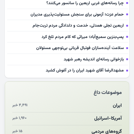
چرا رسانه‌های غربی اربعین را سانسور می‌کنند؟
حمام عزت؛ آزمونی برای سنجش مسئولیت‌پذیری مدیران
اربعین تجلی همدلی، خدمت و دلدادگی مردم تربت‌جام
پمپ‌بنزین سمیع‌آباد؛ میراثی که کام مردم تلخ کرد
سلامت آینده‌سازان فوتبال قربانی بی‌توجهی مسئولان
بازخوانی رسانه‌ای اندیشه رهبر شهید
مشهدالرضا آقای شهید ایران را در آغوش کشید
مکن ای صبح طلوع
موضوعات داغ
چرایی «استقبال از آقای ایران»
انقلاب مردمی و مردم انقلابی
ایران
۴,۴۹۱ خبر
مرگ خاموش زیست‌محیطی در منطقه تربت‌جام
آمریکا-اسرائیل
۱,۹۶۰ خبر
چو‌ن‌وچرا در «علی‌الاصول» یا انتظار برای تحقق شروط
گروه‌های مردمی
۱۵ خبر