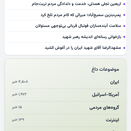
اربعین تجلی همدلی، خدمت و دلدادگی مردم تربت‌جام
پمپ‌بنزین سمیع‌آباد؛ میراثی که کام مردم تلخ کرد
سلامت آینده‌سازان فوتبال قربانی بی‌توجهی مسئولان
بازخوانی رسانه‌ای اندیشه رهبر شهید
مشهدالرضا آقای شهید ایران را در آغوش کشید
مکن ای صبح طلوع
موضوعات داغ
چرایی «استقبال از آقای ایران»
انقلاب مردمی و مردم انقلابی
ایران
۴,۵۰۸ خبر
مرگ خاموش زیست‌محیطی در منطقه تربت‌جام
آمریکا-اسرائیل
۱,۹۷۲ خبر
چو‌ن‌وچرا در «علی‌الاصول» یا انتظار برای تحقق شروط
گروه‌های مردمی
۱۵ خبر
اینترنت
۱۳۹ خبر