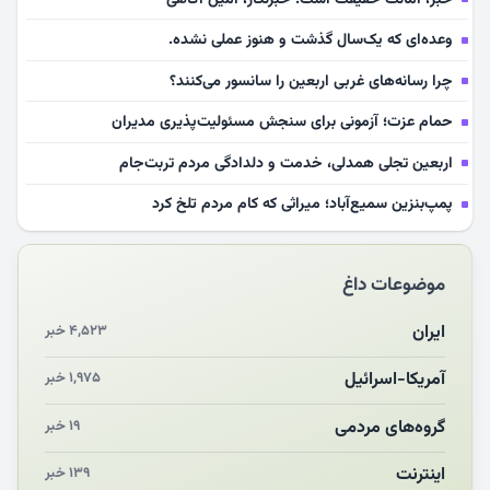
وعده‌ای که یک‌سال گذشت و هنوز عملی نشده.
چرا رسانه‌های غربی اربعین را سانسور می‌کنند؟
حمام عزت؛ آزمونی برای سنجش مسئولیت‌پذیری مدیران
اربعین تجلی همدلی، خدمت و دلدادگی مردم تربت‌جام
پمپ‌بنزین سمیع‌آباد؛ میراثی که کام مردم تلخ کرد
سلامت آینده‌سازان فوتبال قربانی بی‌توجهی مسئولان
موضوعات داغ
بازخوانی رسانه‌ای اندیشه رهبر شهید
مشهدالرضا آقای شهید ایران را در آغوش کشید
ایران
۴,۵۲۳ خبر
مکن ای صبح طلوع
آمریکا-اسرائیل
۱,۹۷۵ خبر
چرایی «استقبال از آقای ایران»
گروه‌های مردمی
۱۹ خبر
اینترنت
۱۳۹ خبر