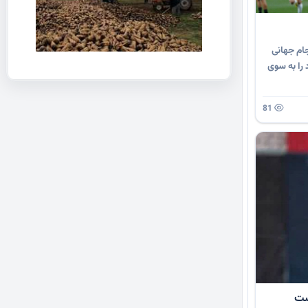
جام جهانی
 را به سوی
81
ست