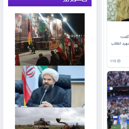
گفت:
هید انقلاب
115