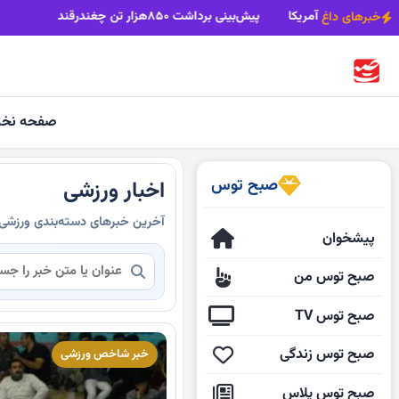
ی دشمن
اقتدار، شرط موفقیت هرگونه مذاکره با آمریکا
پیش‌بینی برداشت ۸۵۰هزار تن چغندرقند در خراس
خبرهای داغ
صفحه نخ
صبح توس
اخبار ورزشی
آخرین خبرهای دسته‌بندی ورزشی
پیشخوان
صبح توس من
صبح توس TV
صبح توس زندگی
خبر شاخص ورزشی
صبح توس پلاس