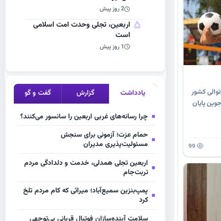
2 روز پیش
5
اربعین، تجلی وحدت امت اسلامی
است
1 روز پیش
توالی کشور
یادداشت
گزارش
گفت و گو
جوین پایان
چرا رسانه‌های غربی اربعین را سانسور می‌کنند؟
حمام عزت؛ آزمونی برای سنجش
مسئولیت‌پذیری مدیران
99
اربعین تجلی همدلی، خدمت و دلدادگی مردم
تربت‌جام
پمپ‌بنزین سمیع‌آباد؛ میراثی که کام مردم تلخ
کرد
سلامت آینده‌سازان فوتبال قربانی بی‌توجهی