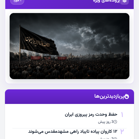
پرونده‌های ویژه
1 مورد
استقبال از آقای شهید ایران
پربازدیدترین‌ها
مشاهده اخبار
1
حفظ وحدت رمز پیروزی ایران
3 روز پیش
2
۱۲ کاروان پیاده تایباد راهی مشهدمقدس می‌شوند