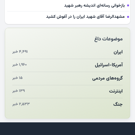
بازخوانی رسانه‌ای اندیشه رهبر شهید
مشهدالرضا آقای شهید ایران را در آغوش کشید
مکن ای صبح طلوع
موضوعات داغ
چرایی «استقبال از آقای ایران»
انقلاب مردمی و مردم انقلابی
ایران
۴,۴۹۱ خبر
مرگ خاموش زیست‌محیطی در منطقه تربت‌جام
آمریکا-اسرائیل
۱,۹۶۰ خبر
چو‌ن‌وچرا در «علی‌الاصول» یا انتظار برای تحقق شروط
گروه‌های مردمی
۱۵ خبر
اینترنت
۱۳۹ خبر
جنگ
۲,۵۳۳ خبر