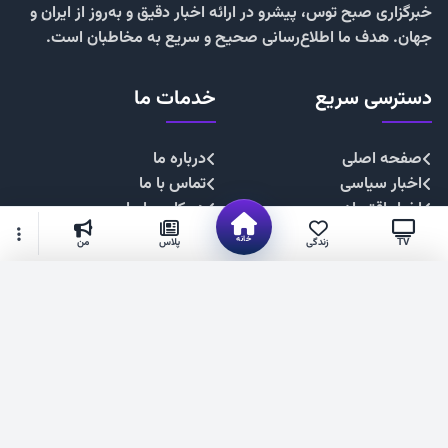
خبرگزاری صبح توس، پیشرو در ارائه اخبار دقیق و به‌روز از ایران و
جهان. هدف ما اطلاع‌رسانی صحیح و سریع به مخاطبان است.
دسترسی سریع
خدمات ما
صفحه اصلی
درباره ما
اخبار سیاسی
تماس با ما
اخبار اقتصادی
همکاری با ما
اخبار اجتماعی
تبلیغات
خانه
TV
زندگی
پلاس
من
اخبار فرهنگی
حریم خصوصی
اخبار ورزشی
قوانین سایت
گزینه‌های بیشتر
شهروند خبرنگار
۱۴۰۴. صبح توس —فناوری فضای مجازی استان خراسان رضوی
عضویت