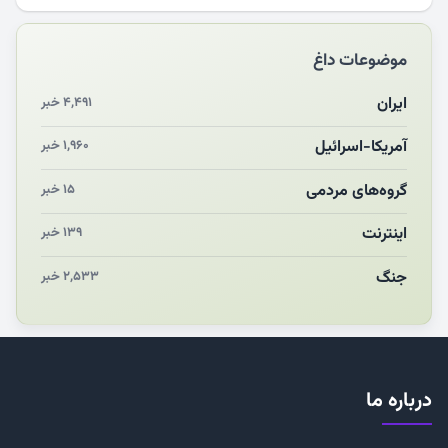
مکن ای صبح طلوع
موضوعات داغ
چرایی «استقبال از آقای ایران»
انقلاب مردمی و مردم انقلابی
ایران
۴,۴۹۱ خبر
مرگ خاموش زیست‌محیطی در منطقه تربت‌جام
آمریکا-اسرائیل
۱,۹۶۰ خبر
چو‌ن‌وچرا در «علی‌الاصول» یا انتظار برای تحقق شروط
گروه‌های مردمی
۱۵ خبر
اینترنت
۱۳۹ خبر
جنگ
۲,۵۳۳ خبر
درباره ما