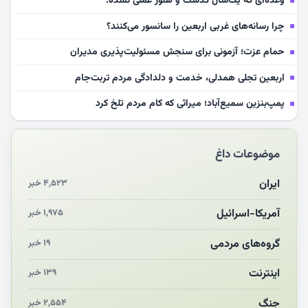
وعده‌ای که یک‌سال گذشت و هنوز عملی نشده.
چرا رسانه‌های غربی اربعین را سانسور می‌کنند؟
حمام عزت؛ آزمونی برای سنجش مسئولیت‌پذیری مدیران
اربعین تجلی همدلی، خدمت و دلدادگی مردم تربت‌جام
پمپ‌بنزین سمیع‌آباد؛ میراثی که کام مردم تلخ کرد
سلامت آینده‌سازان فوتبال قربانی بی‌توجهی مسئولان
موضوعات داغ
بازخوانی رسانه‌ای اندیشه رهبر شهید
مشهدالرضا آقای شهید ایران را در آغوش کشید
ایران
۴,۵۲۳ خبر
مکن ای صبح طلوع
آمریکا-اسرائیل
۱,۹۷۵ خبر
چرایی «استقبال از آقای ایران»
گروه‌های مردمی
۱۹ خبر
اینترنت
۱۳۹ خبر
جنگ
۲,۵۵۴ خبر