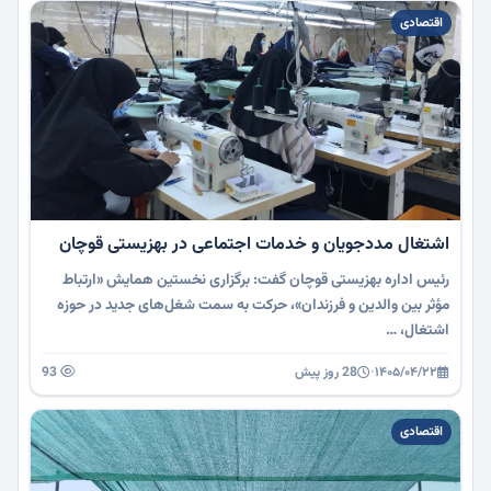
اقتصادی
اشتغال مددجویان و خدمات اجتماعی در بهزیستی قوچان
رئیس اداره بهزیستی قوچان گفت: برگزاری نخستین همایش «ارتباط
مؤثر بین والدین و فرزندان»، حرکت به سمت شغل‌های جدید در حوزه
اشتغال، …
۱۴۰۵/۰۴/۲۲
·
28 روز پیش
93
اقتصادی