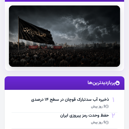
استقبال از آقای شهید ایران
پربازدیدترین‌ها
مشاهده اخبار
1
ذخیره آب سدتبارک قوچان در سطح ۱۴ درصدی
3 روز پیش
2
حفظ وحدت رمز پیروزی ایران
5 روز پیش