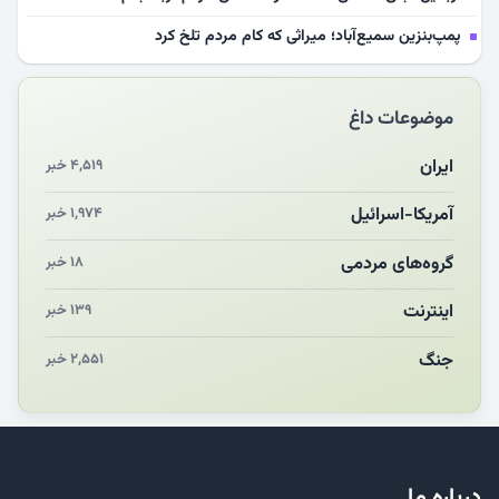
پمپ‌بنزین سمیع‌آباد؛ میراثی که کام مردم تلخ کرد
سلامت آینده‌سازان فوتبال قربانی بی‌توجهی مسئولان
موضوعات داغ
بازخوانی رسانه‌ای اندیشه رهبر شهید
مشهدالرضا آقای شهید ایران را در آغوش کشید
ایران
۴,۵۱۹ خبر
مکن ای صبح طلوع
آمریکا-اسرائیل
۱,۹۷۴ خبر
چرایی «استقبال از آقای ایران»
گروه‌های مردمی
۱۸ خبر
اینترنت
۱۳۹ خبر
جنگ
۲,۵۵۱ خبر
درباره ما