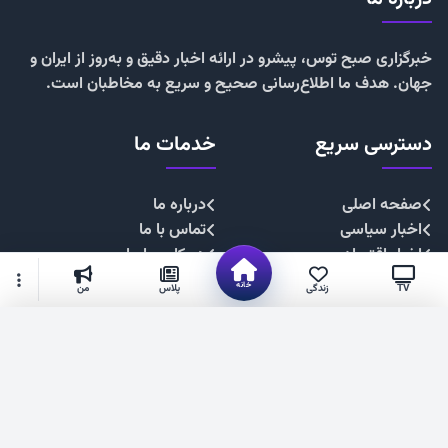
خبرگزاری صبح توس، پیشرو در ارائه اخبار دقیق و به‌روز از ایران و
جهان. هدف ما اطلاع‌رسانی صحیح و سریع به مخاطبان است.
دسترسی سریع
خدمات ما
صفحه اصلی
درباره ما
اخبار سیاسی
تماس با ما
اخبار اقتصادی
همکاری با ما
اخبار اجتماعی
تبلیغات
خانه
TV
زندگی
پلاس
من
اخبار فرهنگی
حریم خصوصی
اخبار ورزشی
قوانین سایت
گزینه‌های بیشتر
شهروند خبرنگار
۱۴۰۴. صبح توس —فناوری فضای مجازی استان خراسان رضوی