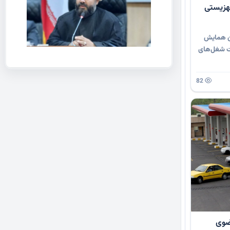
هزیستی
ین همایش
مت شغل‌های
82