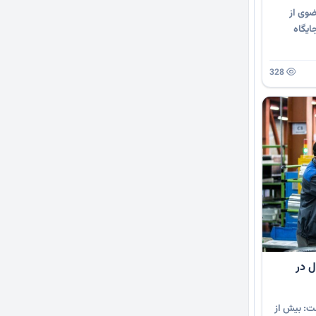
 CNG خراسان رضوی از
ح عرضه رایگان گاز طبیعی فشرده در 20 جایگاه
328
ال در
فت: بیش از