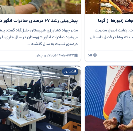
ت زنبورها از گرما
پیش‌بینی رشد ۶۷ درصدی صادرات انگور در خلیل‌آباد
ت: رعایت اصول مدیریت
مدیر جهاد کشاورزی شهرستان خلیل‌آباد گفت: پیش
سب کندوها در فصل تابستان،
درصدی نسبت به سال گذشته …
58
۱۴۰۵/۰۴/۲۳
·
23 روز پیش
اقتصادی