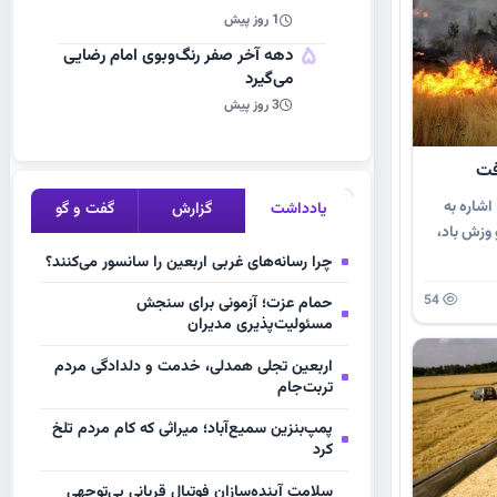
1 روز پیش
5
دهه آخر صفر رنگ‌وبوی امام رضایی
می‌گیرد
3 روز پیش
فت
اشاره به
یادداشت
گزارش
گفت و گو
وزش باد،
چرا رسانه‌های غربی اربعین را سانسور می‌کنند؟
54
حمام عزت؛ آزمونی برای سنجش
مسئولیت‌پذیری مدیران
اربعین تجلی همدلی، خدمت و دلدادگی مردم
تربت‌جام
پمپ‌بنزین سمیع‌آباد؛ میراثی که کام مردم تلخ
کرد
سلامت آینده‌سازان فوتبال قربانی بی‌توجهی