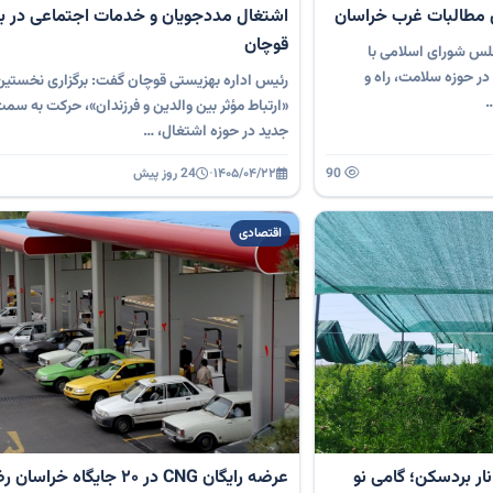
ی مطالبات غرب خراسان
اشتغال مددجویان و خدمات اجتماعی در ب
قوچان
جلس شورای اسلامی با
ر حوزه سلامت، راه و
رئیس اداره بهزیستی قوچان گفت: برگزاری نخست
…
«ارتباط مؤثر بین والدین و فرزندان»، حرکت به س
جدید در حوزه اشتغال، …
90
۱۴۰۵/۰۴/۲۲
·
24 روز پیش
اقتصادی
ار بردسکن؛ گامی نو
عرضه رایگان CNG در 20 جایگاه خراسان رضوی