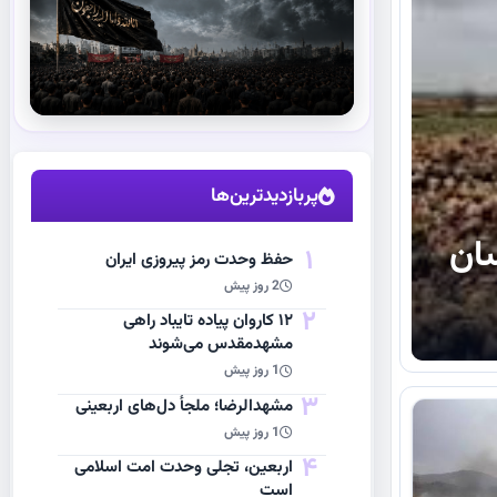
استقبال از آقای شهید ایران
مشاهده اخبار
پربازدیدترین‌ها
راسان
1
حفظ وحدت رمز پیروزی ایران
2 روز پیش
2
۱۲ کاروان پیاده تایباد راهی
مشهدمقدس می‌شوند
1 روز پیش
3
مشهد‌الرضا؛ ملجأ دل‌های اربعینی
1 روز پیش
4
اربعین، تجلی وحدت امت اسلامی
است